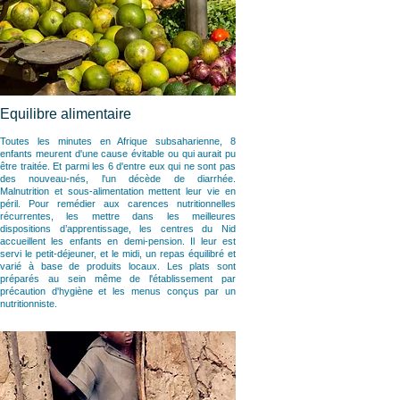
Equilibre alimentaire
Toutes les minutes en Afrique subsaharienne, 8
enfants meurent d'une cause évitable ou qui aurait pu
être traitée. Et parmi les 6 d'entre eux qui ne sont pas
des nouveau-nés, l'un décède de diarrhée.
Malnutrition et sous-alimentation mettent leur vie en
péril. Pour remédier aux carences nutritionnelles
récurrentes, les mettre dans les meilleures
dispositions d’apprentissage, les centres du Nid
accueillent les enfants en demi-pension. Il leur est
servi le petit-déjeuner, et le midi, un repas équilibré et
varié à base de produits locaux. Les plats sont
préparés au sein même de l'établissement par
précaution d'hygiène et les menus conçus par un
nutritionniste.