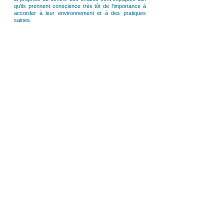
qu'ils prennent conscience très tôt de l'importance à
accorder à leur environnement et à des pratiques
saines.