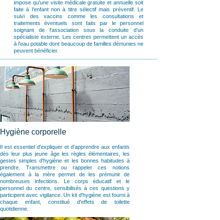
impose qu'une visite médicale gratuite et annuelle soit
faite à l'enfant non à titre sélectif mais préventif. Le
suivi des vaccins comme les consultations et
traitements éventuels sont faits par le personnel
soignant de l'association sous la conduite d’un
spécialiste externe. Les centres permettent un accès
à l'eau potable dont beaucoup de familles démunies ne
peuvent bénéficier.
Hygiène corporelle
Il est essentiel d'expliquer et d'apprendre aux enfants
dès leur plus jeune âge les règles élémentaires, les
gestes simples d'hygiène et les bonnes habitudes à
prendre. Transmettre ou rappeler ces notions
également à la mère permet de les prémunir de
nombreuses infections. Le corps éducatif et le
personnel du centre, sensibilisés à ces questions y
participent avec vigilance. Un kit d'hygiène est fourni à
chaque enfant, constitué d'effets de toilette
quotidienne.