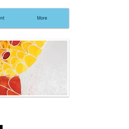
nt
More