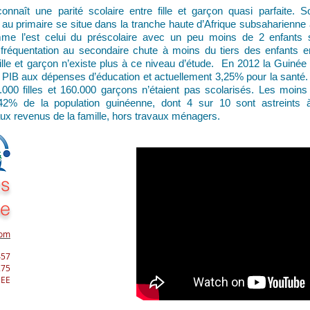
nnaît une parité scolaire entre fille et garçon quasi parfaite. 
n au primaire se situe dans la tranche haute d’Afrique subsaharienne 
me l’est celui du préscolaire avec un peu moins de 2 enfants 
fréquentation au secondaire chute à moins du tiers des enfants e
fille et garçon n’existe plus à ce niveau d’étude. En 2012 la Guinée 
PIB aux dépenses d’éducation et actuellement 3,25% pour la santé
.000 filles et 160.000 garçons n’étaient pas scolarisés. Les moin
 42% de la population guinéenne, dont 4 sur 10 sont astreints à
ux revenus de la famille, hors travaux ménagers.
ts
ée
com
457
275
NEE