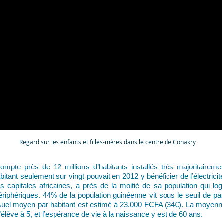
Regard sur les enfants et filles-mères dans le centre de Conakry
mpte près de 12 millions d’habitants installés très majoritairem
bitant seulement sur vingt pouvait en 2012 y bénéficier de l’électrici
es capitales africaines, a près de la moitié de sa population qui lo
périphériques. 44% de la population guinéenne vit sous le seuil de pa
uel moyen par habitant est estimé à 23.000 FCFA (34€). La moyenn
élève à 5, et l’espérance de vie à la naissance y est de 60 ans.