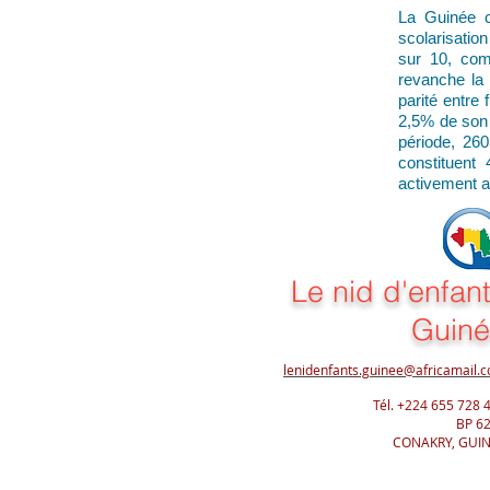
La Guinée co
scolarisatio
sur 10, com
revanche la 
parité entre 
2,5% de son 
période, 260
constituent
activement a
Le nid d'enfan
Guin
lenidenfants.guinee@africamail.
Tél. +224 655 728 
BP 6
CONAKRY, GUI