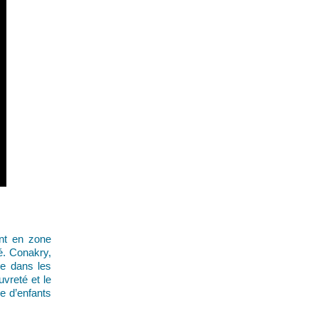
ent en zone
té. Conakry,
ge dans les
uvreté et le
e d’enfants