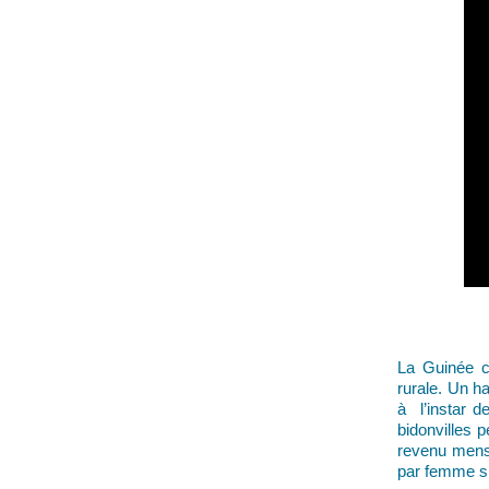
La Guinée co
rurale. Un ha
à l’instar d
bidonvilles 
revenu mens
par femme s’