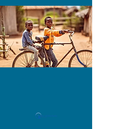
Agir bénévolement pour les
enfants défavorisés
d' Afrique subsaharienne